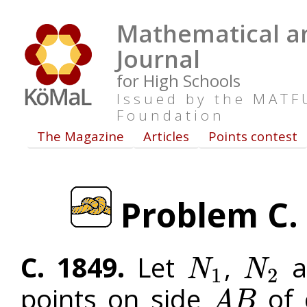
Mathematical an
Journal
for High Schools
Issued by the MAT
Foundation
The Magazine
Articles
Points contest
Problem C. 
C. 1849.
Let
,
a
N
N
1
2
N
1
N
2
points on side
of 
A
B
A
B