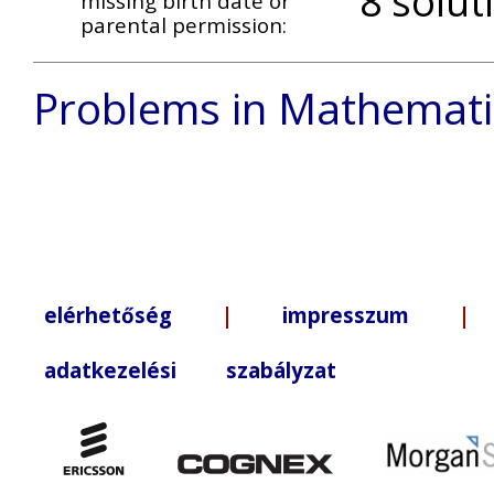
8 solut
missing birth date or
parental permission:
Problems in Mathemati
elérhetőség
|
impresszum
| +3
adatkezelési szabályzat