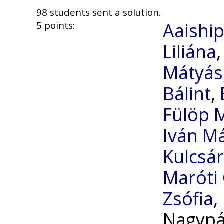
98 students sent a solution.
Aaishi
5 points:
Liliána
Mátyás
Bálint
,
Fülöp 
Iván M
Kulcsár
Maróti
Zsófia
,
Nagypá