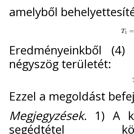
amelyből behelyettesít
T
1
=
T
1
Eredményeinkből (4)
négyszög területét:
Ezzel a megoldást befe
Megjegyzések.
1) A ko
segédtétel kö