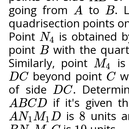
going from
to
. 
A
B
A
B
quadrisection points o
Point
is obtained b
N
4
N
4
point
with the quart
B
B
Similarly, point
is 
M
4
M
4
beyond point
wi
D
C
C
D
C
C
of side
. Determin
D
C
D
C
if it's given t
A
B
C
D
A
B
C
D
is
units a
8
A
N
M
D
1
1
A
N
1
M
1
D
8