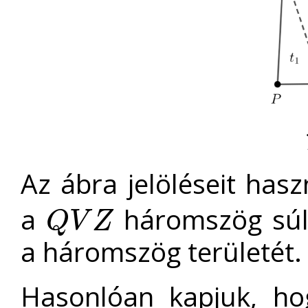
Az ábra jelöléseit has
a
háromszög súly
Q
V
Z
Q
V
Z
a háromszög területét.
Hasonlóan kapjuk, h