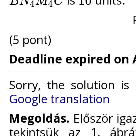
is
units.
10
B
N
M
C
4
4
B
N
4
M
4
C
10
(5 pont)
Deadline expired on A
Sorry, the solution is
Google translation
Megoldás.
Először iga
tekintsük az 1. ábrá