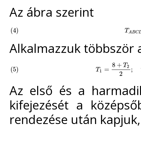
Az ábra szerint
(
(
4
4
)
)
T
A
B
C
T
A
B
C
Alkalmazzuk többször a
8
+
T
2
(
(
5
5
)
)
T
1
=
=
8
+
T
2
2
;
T
2
;
=
T
T
1
2
Az első és a harmadi
kifejezését a középső
rendezése után kapjuk,