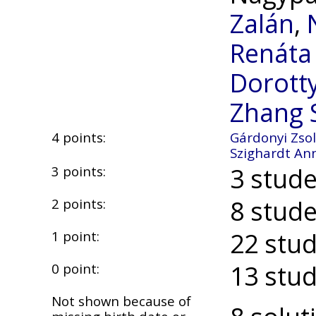
Zalán
,
Renát
Dorott
Zhang 
4 points:
Gárdonyi Zsol
Szighardt An
3 stude
3 points:
8 stude
2 points:
22 stud
1 point:
13 stud
0 point:
Not shown because of