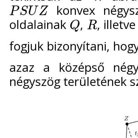
konvex négys
P
S
U
Z
P
S
U
Z
oldalainak
,
, illetv
Q
R
Q
R
fogjuk bizonyítani, hog
azaz a középső négy
négyszög területének s