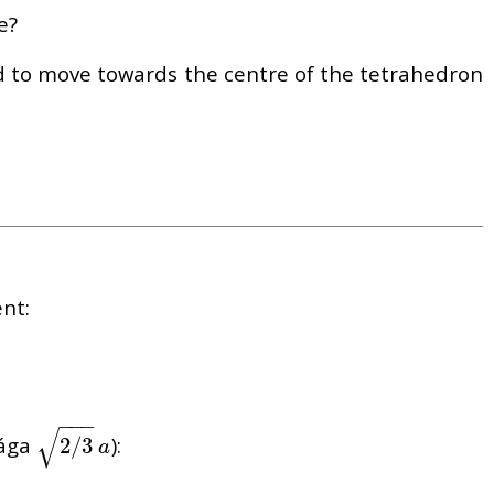
e?
d to move towards the centre of the tetrahedron
nt:
.
N
.
−
−
−
√
sága
):
2
/
3
2
a
/
3
a