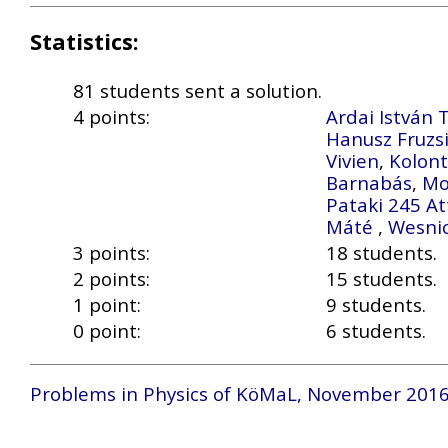
Statistics:
81 students sent a solution.
4 points:
Ardai István
Hanusz Fruzs
Vivien
,
Kolont
Barnabás
,
Mo
Pataki 245 At
Máté
,
Wesnic
3 points:
18 students.
2 points:
15 students.
1 point:
9 students.
0 point:
6 students.
Problems in Physics of KöMaL, November 201