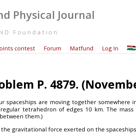
d Physical Journal
UND Foundation
oints contest
Forum
Matfund
Log In
oblem P. 4879. (Novembe
four spaceships are moving together somewhere i
a regular tetrahedron of edges 10 km. The mass
 between them.)
the gravitational force exerted on the spaceships