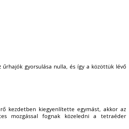
z űrhajók gyorsulása nulla, és így a közöttük lévő
erő kezdetben kiegyenlítette egymást, akkor az
tes mozgással fognak közeledni a tetraéder