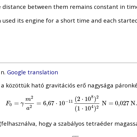
he distance between them remains constant in tim
 used its engine for a short time and each starte
an.
Google translation
r a közöttük ható gravitációs erő nagysága páronké
8
2
2
(
2
⋅
10
)
m
−
11
F
0
=
=
γ
m
2
a
2
=
=
6
,
67
6
,
67
⋅
10
⋅
−
10
11
(
2
⋅
10
8
)
2
(
1
⋅
10
N
4
)
2
=
N
0,027
=
0,027
N
F
γ
0
2
4
(
1
⋅
10
)
2
a
 (felhasználva, hogy a szabályos tetraéder magas
−
−