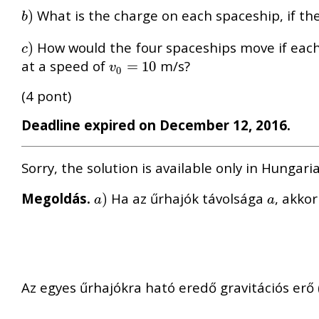
What is the charge on each spaceship, if t
b
)
)
b
How would the four spaceships move if each
c
)
)
c
at a speed of
m/s?
v
0
=
=
10
10
v
0
(4 pont)
Deadline expired on December 12, 2016.
Sorry, the solution is available only in Hungari
Megoldás.
Ha az űrhajók távolsága
, akko
a
)
)
a
a
a
Az egyes űrhajókra ható eredő gravitációs erő