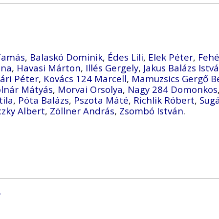
 Tamás
,
Balaskó Dominik
,
Édes Lili
,
Elek Péter
,
Fehé
ina
,
Havasi Márton
,
Illés Gergely
,
Jakus Balázs Istv
ári Péter
,
Kovács 124 Marcell
,
Mamuzsics Gergő B
lnár Mátyás
,
Morvai Orsolya
,
Nagy 284 Domonkos
tila
,
Póta Balázs
,
Pszota Máté
,
Richlik Róbert
,
Sug
zky Albert
,
Zöllner András
,
Zsombó István
.
6