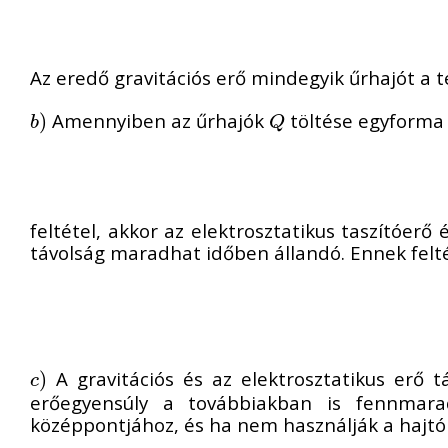
Az eredő gravitációs erő mindegyik űrhajót a 
Amennyiben az űrhajók
töltése egyforma n
b
)
)
Q
b
Q
feltétel, akkor az elektrosztatikus taszítóerő 
távolság maradhat időben állandó. Ennek felté
A gravitációs és az elektrosztatikus erő 
c
)
)
c
erőegyensúly a továbbiakban is fennmara
középpontjához, és ha nem használják a hajtóm