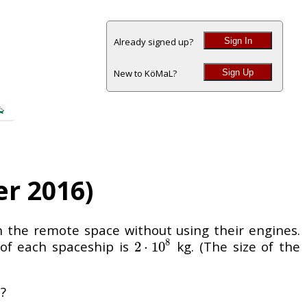
Sign In
Already signed up?
Sign Up
New to KöMaL?
r 2016)
n the remote space without using their engines.
8
 of each spaceship is
kg. (The size of the
2
2
⋅
⋅
10
10
8
?