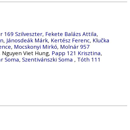
r 169 Szilveszter
,
Fekete Balázs Attila
,
án
,
Jánosdeák Márk
,
Kertész Ferenc
,
Klučka
ence
,
Mocskonyi Mirkó
,
Molnár 957
, Nguyen Viet Hung,
Papp 121 Krisztina
,
ár Soma
,
Szentivánszki Soma
,
Tóth 111