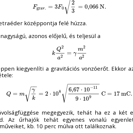
2
√
F
grav.
=
=
3
3
F
0
2
3
=
0,066
=
0,066
N
.
N
.
F
F
grav.
0
3
tetraéder középpontja felé húzza.
agyságú, azonos előjelű, és teljesül a
2
2
Q
m
k
Q
2
a
2
=
=
γ
m
2
a
2
k
γ
2
2
a
a
éppen kiegyenlíti a gravitációs vonzóerőt. Ekkor a
tele:
−
−
−
−
−
−
−
−
−
−
−
−
√
−
11
6
,
67
⋅
10
γ
√
8
Q
=
=
m
γ
k
=
2
⋅
10
=
8
6
2
,
67
⋅
10
⋅
10
−
11
9
⋅
10
9
C
=
17
C
m
=
C
.
17
m
C
.
Q
m
9
9
⋅
10
k
távolságfüggése megegyezik, tehát ha ez a két 
d. Az űrhajók tehát egyenes vonalú egyenle
űveiket, kb. 10 perc múlva ott találkoznak.