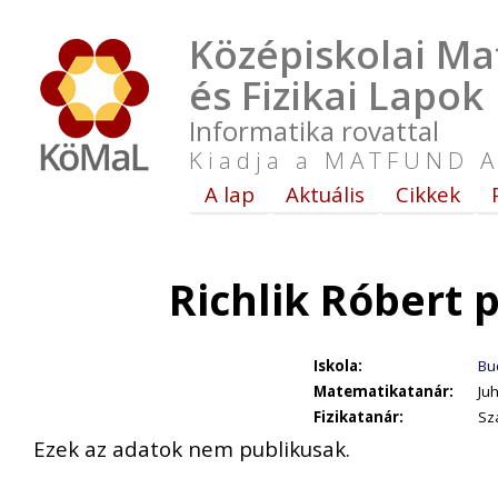
Középiskolai Ma
és Fizikai Lapok
Informatika rovattal
Kiadja a MATFUND A
A lap
Aktuális
Cikkek
Richlik Róbert 
Iskola:
Bud
Matematikatanár:
Ju
Fizikatanár:
Sz
Ezek az adatok nem publikusak.