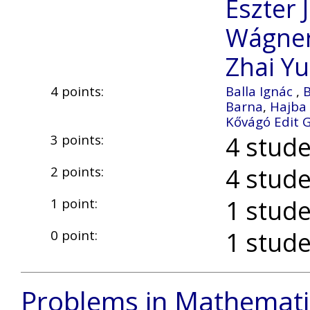
Eszter J
Wágner
Zhai Yu
4 points:
Balla Ignác
,
Barna
,
Hajba
Kővágó Edit 
4 stude
3 points:
4 stude
2 points:
1 stude
1 point:
1 stude
0 point:
Problems in Mathemati