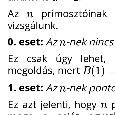
Az
prímosztóinak 
n
n
vizsgálunk.
0. eset:
Az
-nek nincs
n
n
Ez csak úgy lehet
megoldás, mert
(
1
)
B
B
(
1
)
=
1
≠
2
1. eset:
Az
-nek ponto
n
n
Ez azt jelenti, hogy
p
n
n