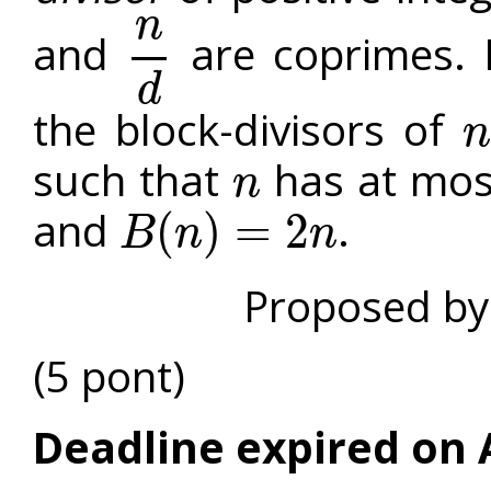
n
and
are coprimes.
n
d
d
the block-divisors of
n
such that
has at most
n
n
and
.
(
)
=
2
B
n
n
B
(
n
)
=
2
n
Proposed by
(5 pont)
Deadline expired on A