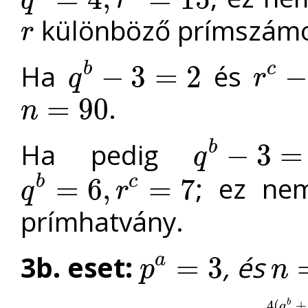
q
r
q
b
=
4
,
r
c
=
15
különböző prímszám
r
r
Ha
és
b
c
−
3
=
2
−
q
r
q
b
−
3
=
2
r
c
−
3
=
6
.
=
90
n
n
=
90
Ha pedig
b
−
3
=
q
q
b
−
3
=
3
; ez ne
b
c
=
6
,
=
7
q
r
q
b
=
6
,
r
c
=
7
prímhatvány.
3b. eset:
, és
a
=
3
p
n
p
a
=
3
n
=
3
⋅
q
4
(
+
b
q