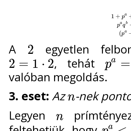
1
+
a
p
B
(
n
)
=
2
n
a
b
p
q
(
a
p
A
egyetlen felbon
2
2
, tehát
a
2
=
1
⋅
2
=
p
2
=
1
⋅
2
p
a
=
2
valóban megoldás.
3. eset:
Az
-nek pont
n
n
Legyen
prímténye
n
n
feltehetjük, hogy
a
<