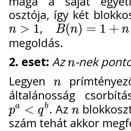
maga a saját egyetl
osztója, így két blokk
,
>
1
(
)
=
1
+
n
B
n
n
n
>
1
B
(
n
)
=
1
+
n
<
2
n
megoldás.
2. eset:
Az
-nek ponto
n
n
Legyen
prímtényez
n
n
általánosság csorbítá
. Az
blokkosz
a
b
<
p
q
n
p
a
<
q
b
n
szám tehát akkor megfe