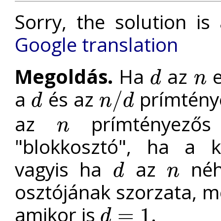
Sorry, the solution is
Google translation
Megoldás.
Ha
az
e
d
n
d
n
a
és az
prímténye
/
d
n
d
d
n
/
d
az
prímtényezős
n
n
"blokkosztó", ha a k
vagyis ha
az
néh
d
n
d
n
osztójának szorzata, m
amikor is
.
=
1
d
d
=
1