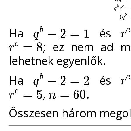
4
(
q
b
+
1
−
b
c
q
r
(
b
q
Ha
és
b
c
−
2
=
1
q
r
q
b
−
2
=
1
r
c
−
; ez nem ad m
c
=
8
r
r
c
=
8
lehetnek egyenlők.
Ha
és
b
c
−
2
=
2
q
r
q
b
−
2
=
2
r
c
−
,
.
c
=
5
=
60
r
n
r
c
=
5
n
=
60
Összesen három megold