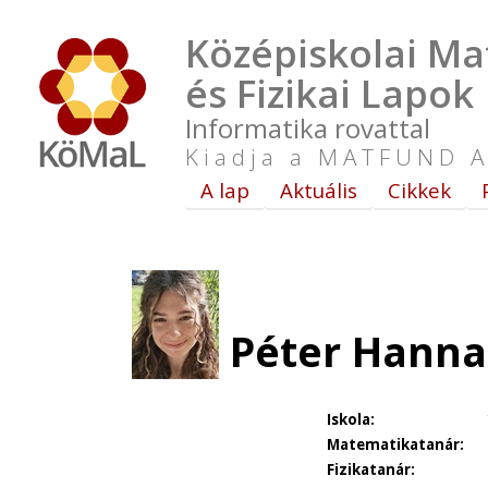
Középiskolai Ma
és Fizikai Lapok
Informatika rovattal
Kiadja a MATFUND A
A lap
Aktuális
Cikkek
Péter Hanna 
Iskola:
Matematikatanár:
Fizikatanár: