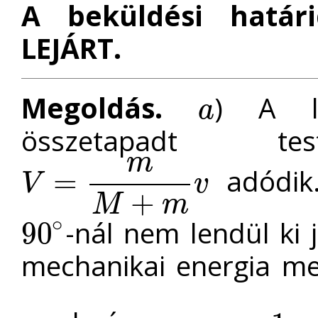
A beküldési határ
LEJÁRT.
Megoldás.
) A le
a
a
összetapadt tes
m
adódik.
=
V
v
V
=
m
M
+
m
v
+
M
m
∘
-nál nem lendül ki 
90
90
∘
mechanikai energia m