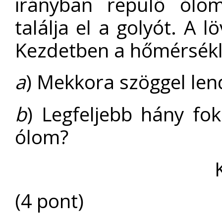
irányban repülő ólo
találja el a golyót. A 
Kezdetben a hőmérsékl
a
) Mekkora szöggel lend
b
) Legfeljebb hány fo
ólom?
(4 pont)