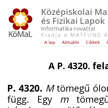
Középiskolai Ma
és Fizikai Lapok
Informatika rovattal
Kiadja a MATFUND A
A lap
Aktuális
Cikkek
A P. 4320. fe
P. 4320.
M
tömegű ól
függ. Egy
m
tömeg