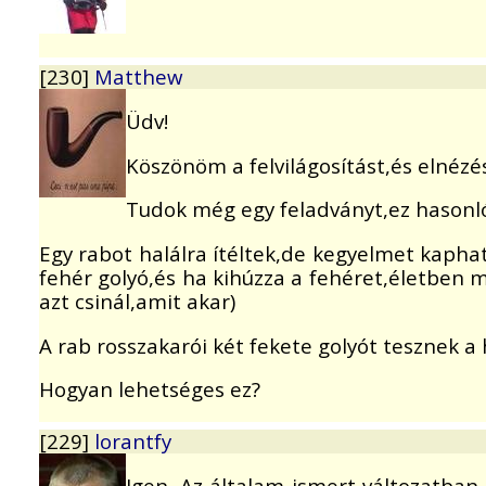
[230]
Matthew
Üdv!
Köszönöm a felvilágosítást,és elnéz
Tudok még egy feladványt,ez hasonló
Egy rabot halálra ítéltek,de kegyelmet kapha
fehér golyó,és ha kihúzza a fehéret,életben 
azt csinál,amit akar)
A rab rosszakarói két fekete golyót tesznek
Hogyan lehetséges ez?
[229]
lorantfy
Igen. Az általam ismert változatban 