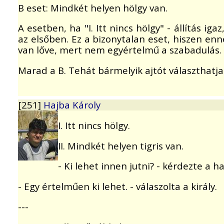
B eset: Mindkét helyen hölgy van.
A esetben, ha "I. Itt nincs hölgy" - állítás i
az elsőben. Ez a bizonytalan eset, hiszen enn
van lőve, mert nem egyértelmű a szabadulás.
Marad a B. Tehát bármelyik ajtót választhatja
[251]
Hajba Károly
I. Itt nincs hölgy.
II. Mindkét helyen tigris van.
- Ki lehet innen jutni? - kérdezte a 
- Egy értelműen ki lehet. - válaszolta a király.
---