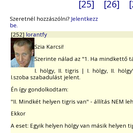
[25]
[26]
Szeretnél hozzászólni?
Jelentkezz
be.
[252]
lorantfy
Szia Karcsi!
Szerinte nálad az "1. Ha mindkettő 
I. hölgy, II. tigris | I. hölgy, II.
I.szoba szabadulást jelent.
Én így gondolkodtam:
"II. Mindkét helyen tigris van" - állítás NEM l
Ekkor
A eset: Egyik helyen hölgy van másik helyen ti