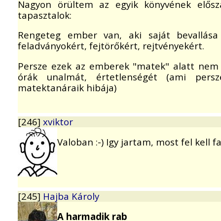
Nagyon örültem az egyik könyvének elősz
tapasztalok:
Rengeteg ember van, aki saját bevallása 
feladványokért, fejtörőkért, rejtvényekért.
Persze ezek az emberek "matek" alatt nem 
órák unalmát, értetlenségét (ami persz
matektanáraik hibája)
[246]
xviktor
Valoban :-) Igy jartam, most fel kell fa
[245]
Hajba Károly
A harmadik rab