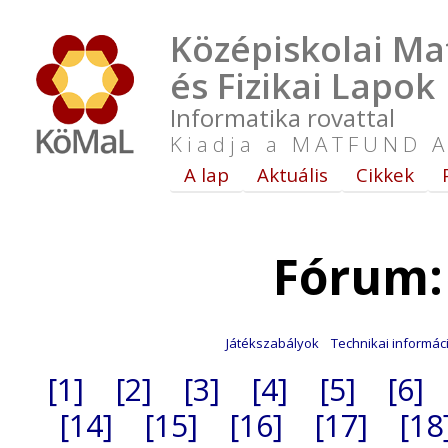
Középiskolai Ma
és Fizikai Lapok
Informatika rovattal
Kiadja a MATFUND A
A lap
Aktuális
Cikkek
Fórum:
Játékszabályok
Technikai informác
[1]
[2]
[3]
[4]
[5]
[6]
[14]
[15]
[16]
[17]
[18