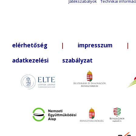
Játékszabályok
Technikai informác
elérhetőség
|
impresszum
| +3
adatkezelési szabályzat