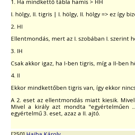
1. Ha mindkettő tábla hamis > HH
I. hölgy, II. tigris | I. hölgy, II. hölgy => ez így b
2. HI
Ellentmondás, mert az I. szobában I. szerint hö
3. IH
Csak akkor igaz, ha I-ben tigris, míg a II-ben h
4. II
Ekkor mindkettőben tigris van, így ekkor nincs
A 2. eset az ellentmondás miatt kiesik. Mivel a 
Mivel a király azt mondta "egyértelműen ..
egyértelmű 3. eset, azaz a II. ajtó.
[250]
Hajba Károly