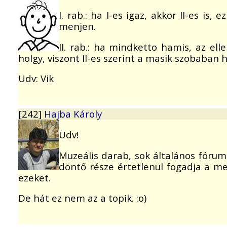
I. rab.: ha I-es igaz, akkor II-es is,
menjen.
II. rab.: ha mindketto hamis, az el
holgy, viszont II-es szerint a masik szobaban
Udv: Vik
[242]
Hajba Károly
Üdv!
Muzeális darab, sok általános fóru
döntő része értetlenül fogadja a me
ezeket.
De hát ez nem az a topik. :o)