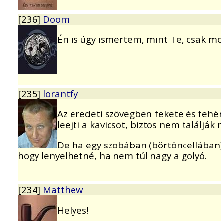
[236]
Doom
Én is úgy ismertem, mint Te, csak most
[235]
lorantfy
Az eredeti szövegben fekete és fehér 
leejti a kavicsot, biztos nem találják 
De ha egy szobában (börtöncellában) 
hogy lenyelhetné, ha nem túl nagy a golyó.
[234]
Matthew
Helyes!