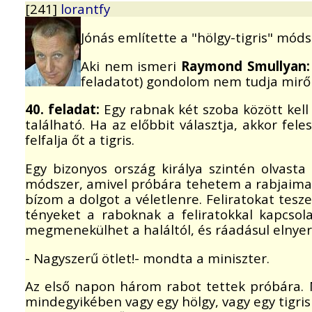
[241]
lorantfy
Jónás említette a "hölgy-tigris" móds
Aki nem ismeri
Raymond Smullyan: 
feladatot) gondolom nem tudja miről
40. feladat:
Egy rabnak két szoba között kell 
található. Ha az előbbit választja, akkor fele
felfalja őt a tigris.
Egy bizonyos ország királya szintén olvasta
módszer, amivel próbára tehetem a rabjaimat
bízom a dolgot a véletlenre. Feliratokat tes
tényeket a raboknak a feliratokkal kapcsol
megmenekülhet a haláltól, és ráadásul elnyer
- Nagyszerű ötlet!- mondta a miniszter.
Az első napon három rabot tettek próbára. 
mindegyikében vagy egy hölgy, vagy egy tigris t