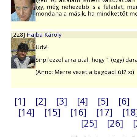
így, még nehezebb is a feladat, me
mondana a másik, ha mindkettőt me
[228]
Hajba Károly
Üdv!
Sirpi ezzel arra utal, hogy 1 (egy) d
(Anno: Merre vezet a bagdadi út? :o)
[1]
[2]
[3]
[4]
[5]
[6]
[14]
[15]
[16]
[17]
[18
[25]
[26]