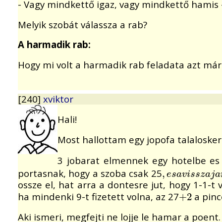
- Vagy mindkettő igaz, vagy mindkettő hamis - 
Melyik szobát válassza a rab?
A harmadik rab:
Hogy mi volt a harmadik rab feladata azt már 
[240]
xviktor
Hali!
Most hallottam egy jopofa talaloskerd
3 jobarat elmennek egy hotelbe es
portasnak, hogy a szoba csak 25
,
,
e
s
a
v
i
s
s
z
a
j
a
r
e
s
a
v
i
s
s
z
a
j
a
ossze el, hat arra a dontesre jut, hogy 1-1-t
ha mindenki 9-t fizetett volna, az 27
a pinc
+
+
2
2
Aki ismeri, megfejti ne lojje le hamar a poent.