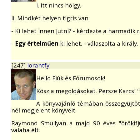
I. Itt nincs hölgy.
II. Mindkét helyen tigris van.
- Ki lehet innen jutni? - kérdezte a harmadik r
-
Egy értelműen
ki lehet. - válaszolta a király.
[247]
lorantfy
Hello Fiúk és Fórumosok!
Kösz a megoldásokat. Persze Karcsi
A könyvajánló témában összegyüjt
nél megjelent könyveit.
Raymond Smullyan a majd 90 éves "örökifjú
valaha élt.