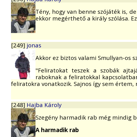
Tény, hogy van benne szójáték is, de
ekkor megérthető a király szólása. Ez
[249]
jonas
Akkor ez biztos valami Smullyan-os sz
"Feliratokat teszek a szobák ajt
raboknak a feliratokkal kapcsolatban
feliratokra vonatkozik. Sajnos így sem értem, 
[248]
Hajba Károly
Szegény harmadik rab még mindig ben
A harmadik rab