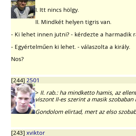
I. Itt nincs hölgy.
II. Mindkét helyen tigris van.
- Ki lehet innen jutni? - kérdezte a harmadik r
- Egyértelműen ki lehet. - válaszolta a király.
Nos?
[244]
2501
>
II. rab.: ha mindketto hamis, az elle
viszont II-es szerint a masik szobaban
Gondolom elirtad, mert az elso szobaban
[243]
xviktor