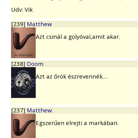
Udv: Vik
[239]
Matthew
Azt csinál a golyóval,amit akar.
[238]
Doom
Azt az őrök észrevennék....
[237]
Matthew
Egszerűen elrejti a markában.