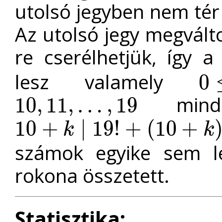
utolsó jegyben nem tér
Az utolsó jegy megvált
re cserélhetjük, így 
lesz valamely
0
0
≤
k
≤
mind
10
,
11
,
…
,
19
10
,
11
,
…
,
19
10
+
∣
19
!
+
(
10
+
k
k
10
+
k
∣
19
!
+
(
10
+
k
)
számok egyike sem l
rokona összetett.
Statisztika: