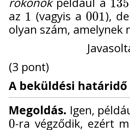
rokonok
például a
135
135
az
(vagyis a
), d
1
001
1
001
olyan szám, amelynek 
Javasolt
(3 pont)
A beküldési határidő 
Megoldás.
Igen, példá
-ra végződik, ezért 
0
0