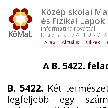
Középiskolai Ma
és Fizikai Lapok
Informatika rovattal
Kiadja a MATFUND A
A lap
Aktuális
Cikkek
A B. 5422. fel
B. 5422.
Két természe
legfeljebb egy szám