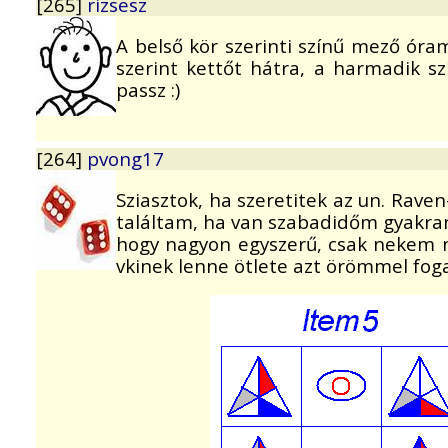
[265]
rizsesz
A belső kör szerinti színű mező óra
szerint kettőt hátra, a harmadik sz
passz :)
[264]
pvong17
Sziasztok, ha szeretitek az un. Rave
találtam, ha van szabadidőm gyakran o
hogy nagyon egyszerű, csak nekem ne
vkinek lenne ötlete azt örömmel fo