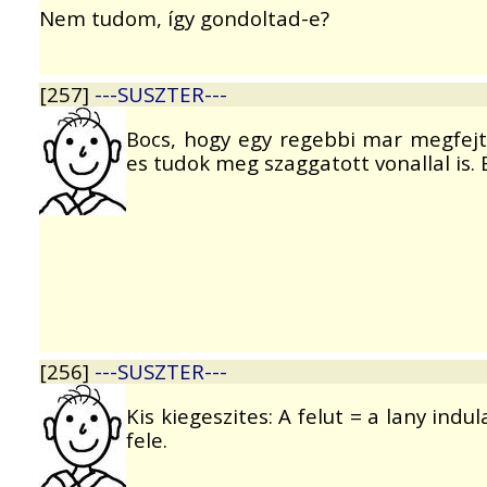
Nem tudom, így gondoltad-e?
[257]
---SUSZTER---
Bocs, hogy egy regebbi mar megfejtet
es tudok meg szaggatott vonallal is. E
[256]
---SUSZTER---
Kis kiegeszites: A felut = a lany indu
fele.