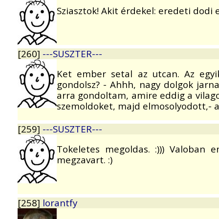
Sziasztok! Akit érdekel: eredeti dod
[260]
---SUSZTER---
Ket ember setal az utcan. Az egy
gondolsz? - Ahhh, nagy dolgok jarn
arra gondoltam, amire eddig a vilago
szemoldoket, majd elmosolyodott,- a
[259]
---SUSZTER---
Tokeletes megoldas. :))) Valoban 
megzavart. :)
[258]
lorantfy