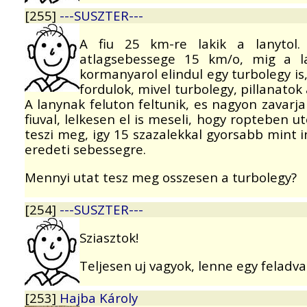
[255]
---SUSZTER---
A fiu 25 km-re lakik a lanytol. 
atlagsebessege 15 km/o, mig a l
kormanyarol elindul egy turbolegy is,
fordulok, mivel turbolegy, pillanatok 
A lanynak feluton feltunik, es nagyon zavarja
fiuval, lelkesen el is meseli, hogy ropteben u
teszi meg, igy 15 szazalekkal gyorsabb mint i
eredeti sebessegre.
Mennyi utat tesz meg osszesen a turbolegy?
[254]
---SUSZTER---
Sziasztok!
Teljesen uj vagyok, lenne egy feladv
[253]
Hajba Károly