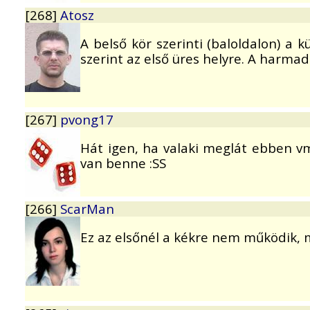
[268]
Atosz
A belső kör szerinti (baloldalon) a 
szerint az első üres helyre. A harmad
[267]
pvong17
Hát igen, ha valaki meglát ebben vmi
van benne :SS
[266]
ScarMan
Ez az elsőnél a kékre nem működik, m