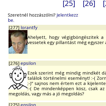
[25]
[26]
Szeretnél hozzászólni?
Jelentkezz
be.
[277]
lorantfy
Ahelyett, hogy végigböngészitek a
vessetek egy pillantást még egyszer a
[276]
epsilon
Ezek szerint még mindig mindkét dá
találok történelmi eseményt! :-( Zor
;-)" sajnos nem értem ezt a kijelente
:-( De mindenképpen kösz, csak az
megoldás, vagy más a jó megoldás?
[275]
epsilon