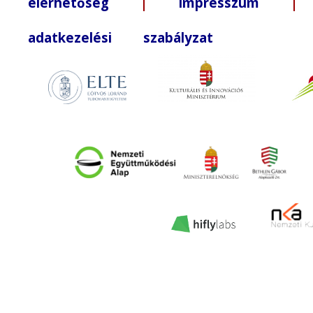
elérhetőség
|
impresszum
| +3
adatkezelési szabályzat