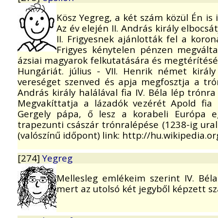
Kösz Yegreg, a két szám közül Én i
Az év elején II. András király elbocs
II. Frigyesnek ajánlották fel a kor
Frigyes kénytelen pénzen megválta
ázsiai magyarok felkutatására és megtérítésér
Hungáriát. július - VII. Henrik német királ
vereséget szenved és apja megfosztja a tró
András király halálával fia IV. Béla lép trón
Megvakíttatja a lázadók vezérét Apold fia 
Gergely pápa, ő lesz a korabeli Európa e
trapezunti császár trónralépése (1238-ig uralk
(valószínű időpont) link: http://hu.wikipedia.o
[274]
Yegreg
Mellesleg emlékeim szerint IV. Bél
mert az utolsó két jegyből képzett sz