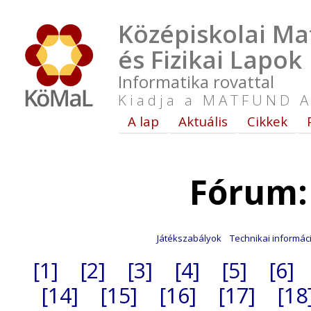
Középiskolai Ma
és Fizikai Lapok
Informatika rovattal
Kiadja a MATFUND A
A lap
Aktuális
Cikkek
Fórum:
Játékszabályok
Technikai informác
[1]
[2]
[3]
[4]
[5]
[6]
[14]
[15]
[16]
[17]
[18