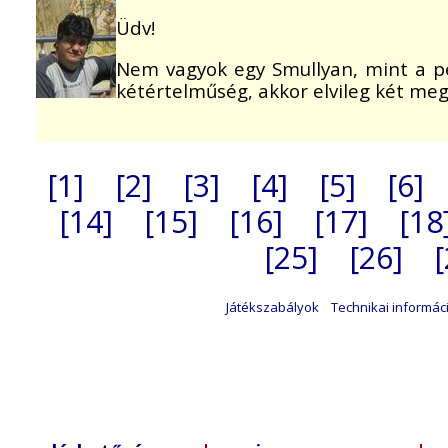
Üdv!
Nem vagyok egy Smullyan, mint a pé
kétértelműség, akkor elvileg két meg
[1]
[2]
[3]
[4]
[5]
[6]
[14]
[15]
[16]
[17]
[18
[25]
[26]
Játékszabályok
Technikai informác