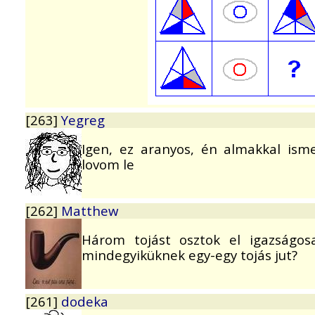
[263]
Yegreg
Igen, ez aranyos, én almakkal is
lovom le
[262]
Matthew
Három tojást osztok el igazságos
mindegyiküknek egy-egy tojás jut?
[261]
dodeka