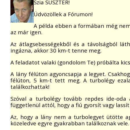
Szia SUSZTER!
Üdvözöllek a Fórumon!
A példa ebben a formában még nem vol
az már igen.
Az átlagsebességekből és a távolságból láth
ingázna, akkor 30 km-t tenne meg.
A feladatot valaki (gondolom Te) próbálta kics
A lány félúton agyoncsapja a legyet. Csakhog
félúton, 5 km-t tett meg. A turbolégy ezal
találkozhattak!
Szóval a turbolégy tovább repdes ide-oda 
függetlenül attól, hogy a fiú gyorsít vagy las
Az, hogy a lány nem a turbolegyet ütötte a
közeledve egyre gyakrabban találkoznak vele.