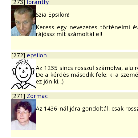
[273]
lorantfy
Szia Epsilon!
Keress egy nevezetes történelmi é
rájössz mit számoltál el!
[272]
epsilon
Az 1235 sincs rosszul számolva, alul
De a kérdés második fele: ki a szem
ez jön ki...)
[271]
Zormac
Az 1436-nál jóra gondoltál, csak rossz