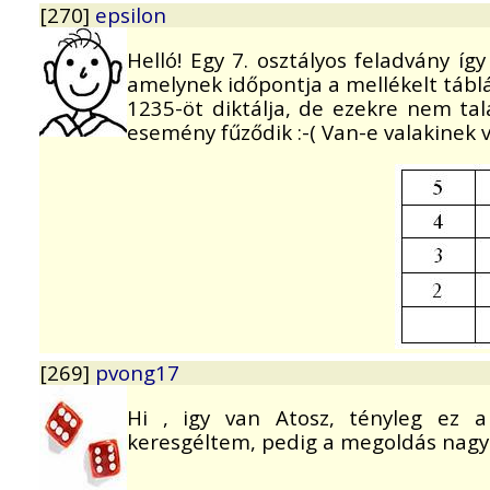
[270]
epsilon
Helló! Egy 7. osztályos feladvány íg
amelynek időpontja a mellékelt tábl
1235-öt diktálja, de ezekre nem ta
esemény fűződik :-( Van-e valakinek 
[269]
pvong17
Hi , igy van Atosz, tényleg ez 
keresgéltem, pedig a megoldás nagyo