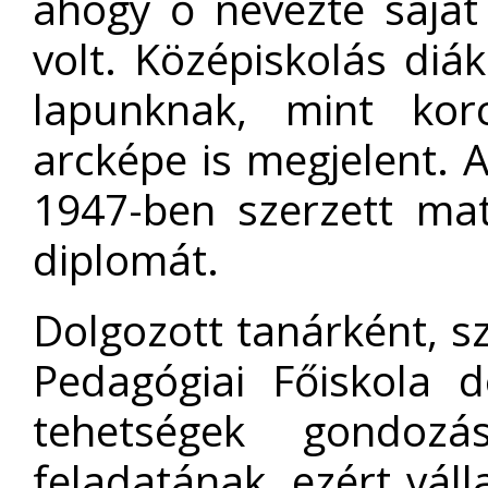
ahogy ő nevezte saját
volt. Középiskolás diá
lapunknak, mint korc
arcképe is megjelent. 
1947-ben szerzett mat
diplomát.
Dolgozott tanárként, s
Pedagógiai Főiskola 
tehetségek gondozás
feladatának, ezért váll