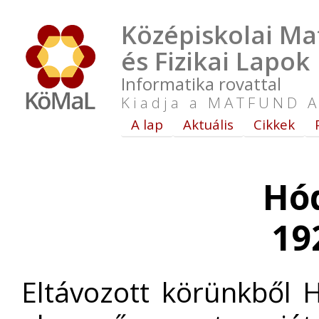
Középiskolai Ma
és Fizikai Lapok
Informatika rovattal
Kiadja a MATFUND A
A lap
Aktuális
Cikkek
Hód
19
Eltávozott körünkből 