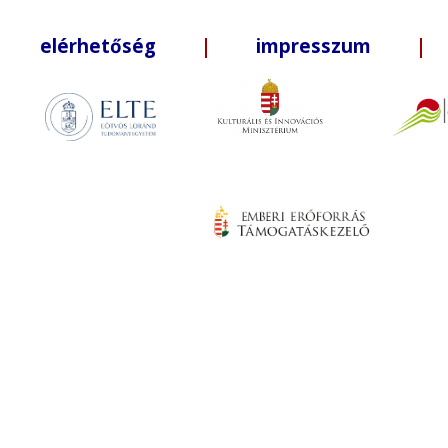
elérhetőség
|
impresszum
| +3