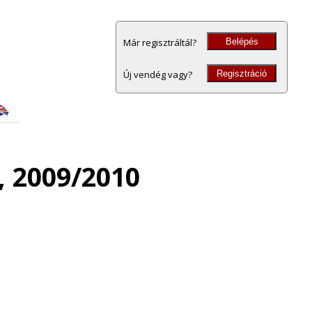
Belépés
Már regisztráltál?
Regisztráció
Új vendég vagy?
, 2009/2010