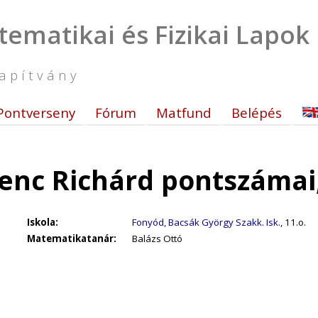
tematikai és Fizikai Lapok
apítvány
Pontverseny
Fórum
Matfund
Belépés
enc Richárd pontszámai
Iskola:
Fonyód, Bacsák György Szakk. Isk.
, 11.o.
Matematikatanár:
Balázs Ottó