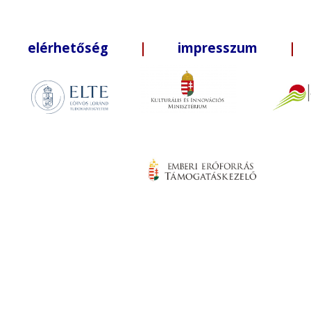
elérhetőség
|
impresszum
| +3