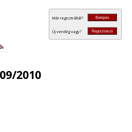
Belépés
Már regisztráltál?
Regisztráció
Új vendég vagy?
09/2010