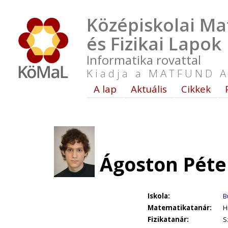
Középiskolai Ma
és Fizikai Lapok
Informatika rovattal
Kiadja a MATFUND A
A lap
Aktuális
Cikkek
Ágoston Péte
Iskola:
B
Matematikatanár:
H
Fizikatanár:
S