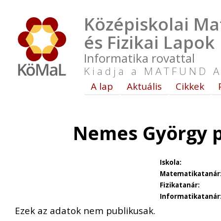
Középiskolai Ma
és Fizikai Lapok
Informatika rovattal
Kiadja a MATFUND A
A lap
Aktuális
Cikkek
Nemes György p
Iskola:
Matematikatanár
Fizikatanár:
Informatikatanár
Ezek az adatok nem publikusak.