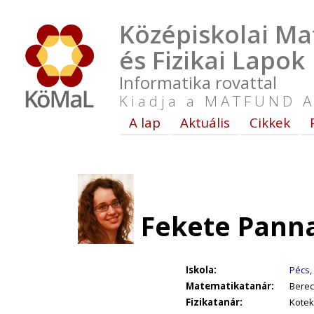
Középiskolai Ma
és Fizikai Lapok
Informatika rovattal
Kiadja a MATFUND A
A lap
Aktuális
Cikkek
Fekete Panna
Iskola:
Pécs,
Matematikatanár:
Berec
Fizikatanár:
Kotek