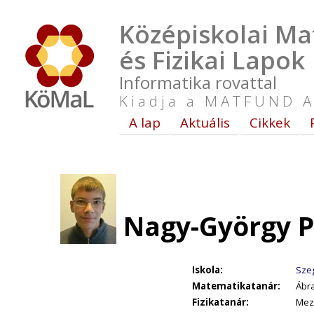
Középiskolai Ma
és Fizikai Lapok
Informatika rovattal
Kiadja a MATFUND A
A lap
Aktuális
Cikkek
Nagy-György P
Iskola:
Szeg
Matematikatanár:
Ábra
Fizikatanár:
Mez