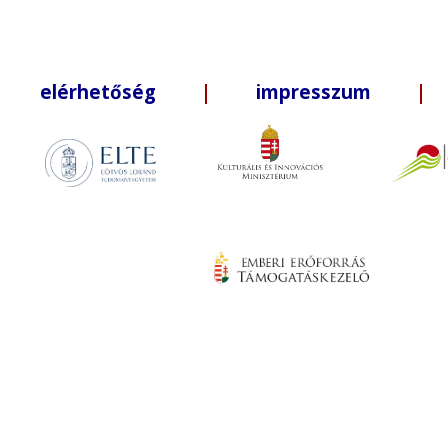
elérhetőség
|
impresszum
| +3