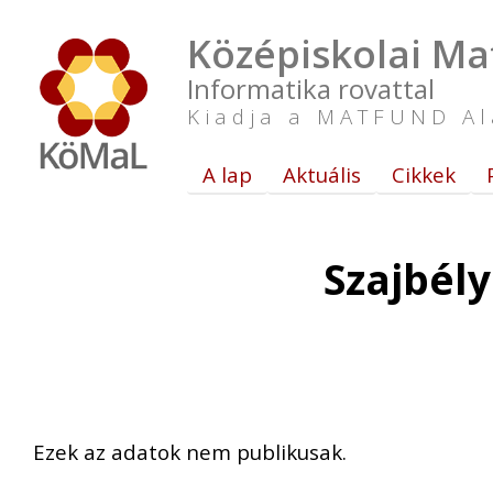
Középiskolai Ma
Informatika rovattal
Kiadja a MATFUND Al
A lap
Aktuális
Cikkek
Szajbél
Ezek az adatok nem publikusak.