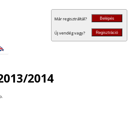
Belépés
Már regisztráltál?
Regisztráció
Új vendég vagy?
2013/2014
o.