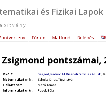
tematikai és Fizikai Lapok
apítvány
Pontverseny
Fórum
Matfund
Belépés
y Zsigmond pontszámai, 
Iskola:
Szeged, Radnóti M. Kísérleti Gimn. és Ált. Isk.
, 9.
Matematikatanár:
Schultz János, Tigyi István
Fizikatanár:
Mező Tamás
Informatikatanár:
Pasek Béla