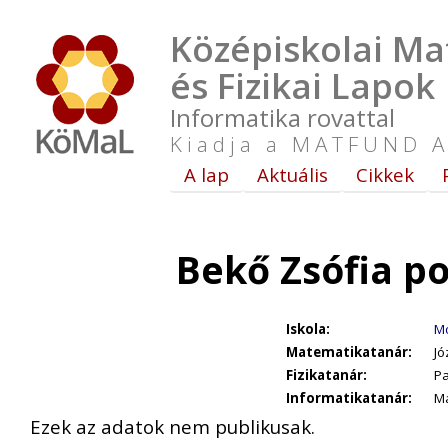
Középiskolai Ma
és Fizikai Lapok
Informatika rovattal
Kiadja a MATFUND A
A lap
Aktuális
Cikkek
Bekő Zsófia p
Iskola:
Mo
Matematikatanár:
Jó
Fizikatanár:
Pa
Informatikatanár:
Ma
Ezek az adatok nem publikusak.