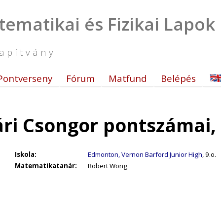
tematikai és Fizikai Lapok
apítvány
Pontverseny
Fórum
Matfund
Belépés
ri Csongor pontszámai,
Iskola:
Edmonton, Vernon Barford Junior High
, 9.o.
Matematikatanár:
Robert Wong