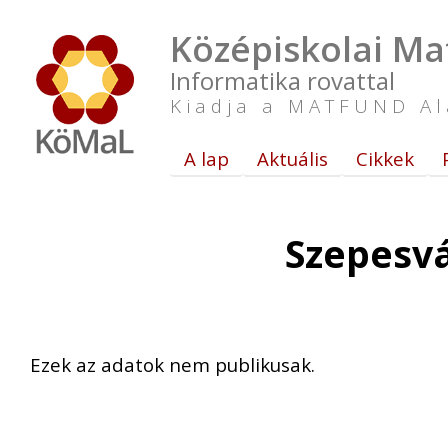
Középiskolai Ma
Informatika rovattal
Kiadja a MATFUND Al
A lap
Aktuális
Cikkek
Szepesvá
Ezek az adatok nem publikusak.