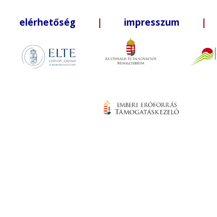
elérhetőség
|
impresszum
| +3