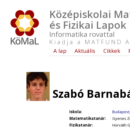
Középiskolai Ma
és Fizikai Lapok
Informatika rovattal
Kiadja a MATFUND A
A lap
Aktuális
Cikkek
Szabó Barnabá
Iskola:
Budapest, 
Matematikatanár:
Gyenes Zo
Fizikatanár:
Horváth G