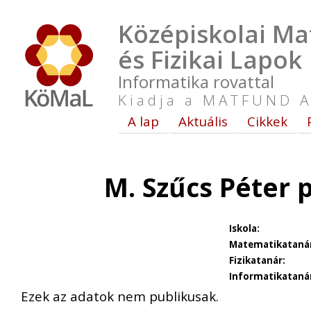
Középiskolai Ma
és Fizikai Lapok
Informatika rovattal
Kiadja a MATFUND A
A lap
Aktuális
Cikkek
M. Szűcs Péter 
Iskola:
Matematikatanár
Fizikatanár:
Informatikataná
Ezek az adatok nem publikusak.