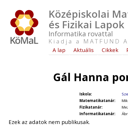
Középiskolai Ma
és Fizikai Lapok
Informatika rovattal
Kiadja a MATFUND A
A lap
Aktuális
Cikkek
Gál Hanna po
Iskola:
Sze
Matematikatanár:
Mik
Fizikatanár:
Me
Informatikatanár:
Ábr
Ezek az adatok nem publikusak.