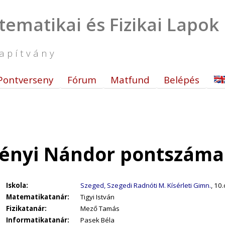
tematikai és Fizikai Lapok
apítvány
Pontverseny
Fórum
Matfund
Belépés
ényi Nándor pontszámai
Iskola:
Szeged, Szegedi Radnóti M. Kísérleti Gimn.
, 10.
Matematikatanár:
Tigyi István
Fizikatanár:
Mező Tamás
Informatikatanár:
Pasek Béla