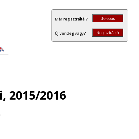
Belépés
Már regisztráltál?
Regisztráció
Új vendég vagy?
, 2015/2016
o.