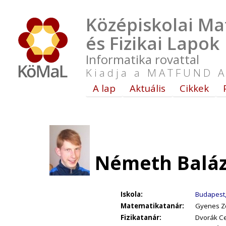
Középiskolai Ma
és Fizikai Lapok
Informatika rovattal
Kiadja a MATFUND A
A lap
Aktuális
Cikkek
Németh Balázs
Iskola:
Budapest, 
Matematikatanár:
Gyenes Zol
Fizikatanár:
Dvorák Ce