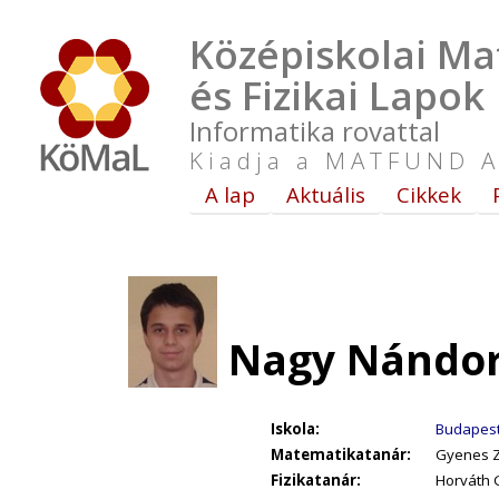
Középiskolai Ma
és Fizikai Lapok
Informatika rovattal
Kiadja a MATFUND A
A lap
Aktuális
Cikkek
Nagy Nándor 
Iskola:
Budapest,
Matematikatanár:
Gyenes Z
Fizikatanár:
Horváth 