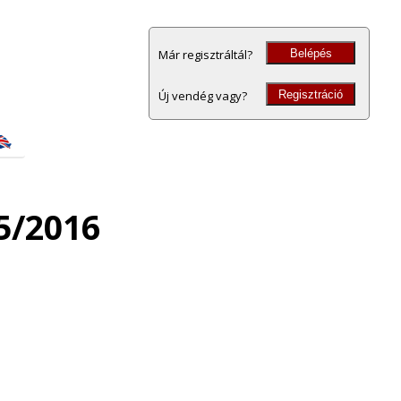
Belépés
Már regisztráltál?
Regisztráció
Új vendég vagy?
5/2016