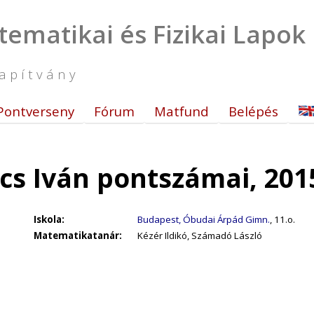
tematikai és Fizikai Lapok
apítvány
Pontverseny
Fórum
Matfund
Belépés
cs Iván pontszámai, 201
Iskola:
Budapest, Óbudai Árpád Gimn.
, 11.o.
Matematikatanár:
Kézér Ildikó, Számadó László