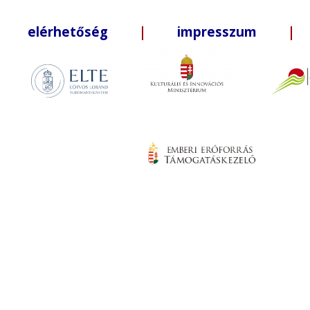
elérhetőség
|
impresszum
| +3