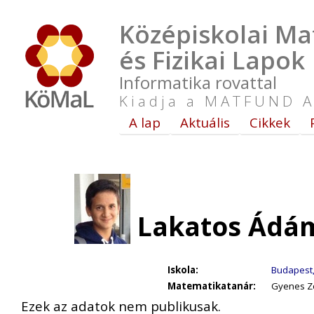
Középiskolai Ma
és Fizikai Lapok
Informatika rovattal
Kiadja a MATFUND A
A lap
Aktuális
Cikkek
Lakatos Ádám
Iskola:
Budapest, 
Matematikatanár:
Gyenes Zol
Ezek az adatok nem publikusak.