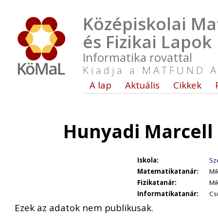
Középiskolai Ma
és Fizikai Lapok
Informatika rovattal
Kiadja a MATFUND A
A lap
Aktuális
Cikkek
Hunyadi Marcell
Iskola:
Sz
Matematikatanár:
Mi
Fizikatanár:
Mi
Informatikatanár:
Cs
Ezek az adatok nem publikusak.