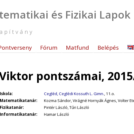
tematikai és Fizikai Lapok
apítvány
Pontverseny
Fórum
Matfund
Belépés
 Viktor pontszámai, 2015
Iskola:
Cegléd, Ceglédi Kossuth L. Gimn.
, 11.o.
Matematikatanár:
Kozma Sándor, Virágné Hornyák Ágnes, Volter Et
Fizikatanár:
Pintér László, Tűri László
Informatikatanár:
Hamar László