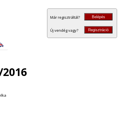
Belépés
Már regisztráltál?
Regisztráció
Új vendég vagy?
/2016
elka