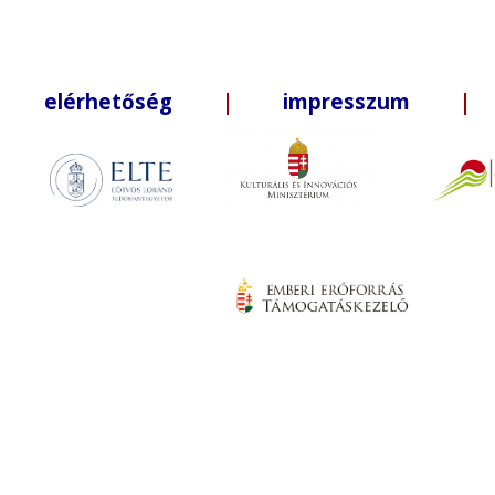
elérhetőség
|
impresszum
| +3