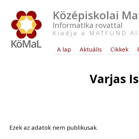
Középiskolai Ma
Informatika rovattal
Kiadja a MATFUND Al
A lap
Aktuális
Cikkek
Varjas I
Ezek az adatok nem publikusak.