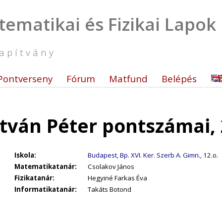
tematikai és Fizikai Lapok
apítvány
Pontverseny
Fórum
Matfund
Belépés
stván Péter pontszámai,
Iskola:
Budapest, Bp. XVI. Ker. Szerb A. Gimn.
, 12.o.
Matematikatanár:
Csolakov János
Fizikatanár:
Hegyiné Farkas Éva
Informatikatanár:
Takáts Botond