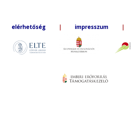
elérhetőség
|
impresszum
| +3