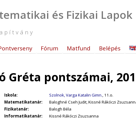
tematikai és Fizikai Lapok
apítvány
Pontverseny
Fórum
Matfund
Belépés
ó Gréta pontszámai, 20
Iskola:
Szolnok, Varga Katalin Gimn.
, 11.o.
Matematikatanár:
Baloghné Cseh Judit, Kissné Rákóczi Zsuzsann
Fizikatanár:
Balogh Béla
Informatikatanár:
Kissné Rákóczi Zsuzsanna