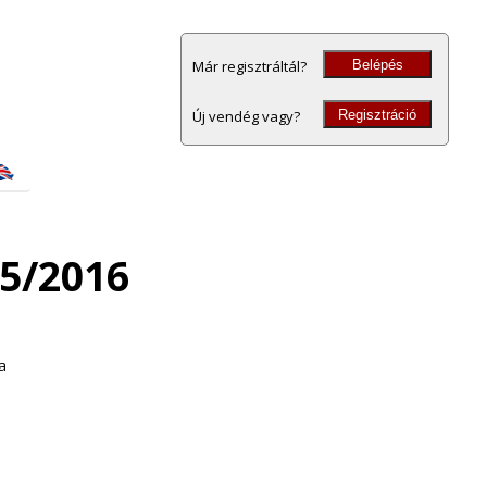
Belépés
Már regisztráltál?
Regisztráció
Új vendég vagy?
15/2016
a