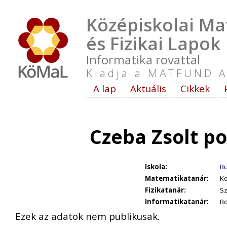
Középiskolai Ma
és Fizikai Lapok
Informatika rovattal
Kiadja a MATFUND A
A lap
Aktuális
Cikkek
Czeba Zsolt p
Iskola:
Bu
Matematikatanár:
Ko
Fizikatanár:
Sz
Informatikatanár:
Bo
Ezek az adatok nem publikusak.