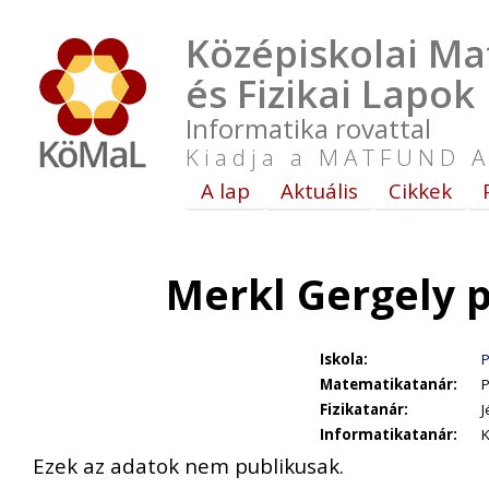
Középiskolai Ma
és Fizikai Lapok
Informatika rovattal
Kiadja a MATFUND A
A lap
Aktuális
Cikkek
Merkl Gergely 
Iskola:
P
Matematikatanár:
P
Fizikatanár:
J
Informatikatanár:
K
Ezek az adatok nem publikusak.