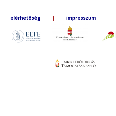
elérhetőség
|
impresszum
| +3