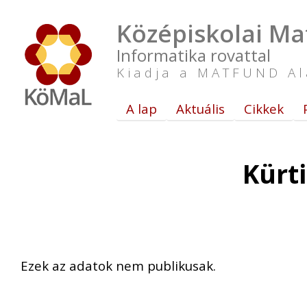
Középiskolai Ma
Informatika rovattal
Kiadja a MATFUND Al
A lap
Aktuális
Cikkek
Kürt
Ezek az adatok nem publikusak.