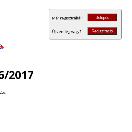
Belépés
Már regisztráltál?
Regisztráció
Új vendég vagy?
6/2017
2.o.