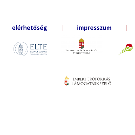
elérhetőség
|
impresszum
| +3