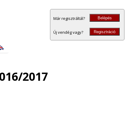
Belépés
Már regisztráltál?
Regisztráció
Új vendég vagy?
016/2017