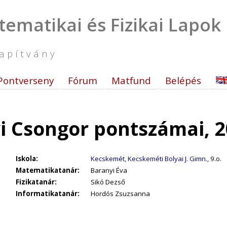
tematikai és Fizikai Lapok
apítvány
Pontverseny
Fórum
Matfund
Belépés
i Csongor pontszámai, 2
Iskola:
Kecskemét, Kecskeméti Bolyai J. Gimn.
, 9.o.
Matematikatanár:
Baranyi Éva
Fizikatanár:
Sikó Dezső
Informatikatanár:
Hordós Zsuzsanna