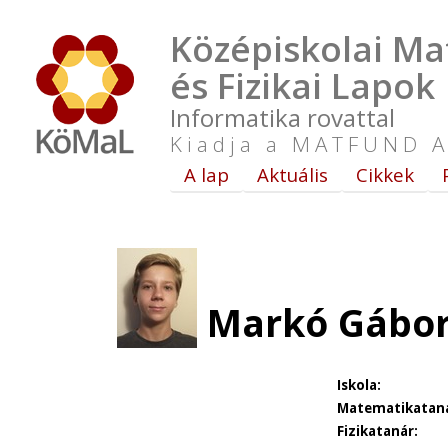
Középiskolai Ma
és Fizikai Lapok
Informatika rovattal
Kiadja a MATFUND A
A lap
Aktuális
Cikkek
Markó Gábor 
Iskola:
Matematikataná
Fizikatanár: