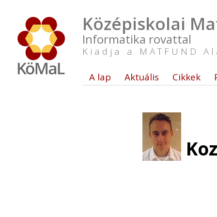
Középiskolai Ma
Informatika rovattal
Kiadja a MATFUND Al
A lap
Aktuális
Cikkek
Koz