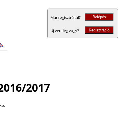
Belépés
Már regisztráltál?
Regisztráció
Új vendég vagy?
2016/2017
9.o.