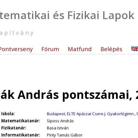
tematikai és Fizikai Lapok
apítvány
Pontverseny
Fórum
Matfund
Belépés
ák András pontszámai, 
Iskola:
Budapest, ELTE Apáczai Csere J. Gyakorlógimn.
, 
Matematikatanár:
Siposs András
Fizikatanár:
Basa István
Informatikatanár:
Pirity Tamás Gábor