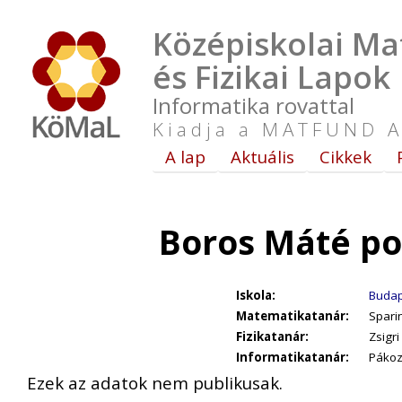
Középiskolai Ma
és Fizikai Lapok
Informatika rovattal
Kiadja a MATFUND A
A lap
Aktuális
Cikkek
Boros Máté po
Iskola:
Budap
Matematikatanár:
Spari
Fizikatanár:
Zsigri
Informatikatanár:
Pákoz
Ezek az adatok nem publikusak.