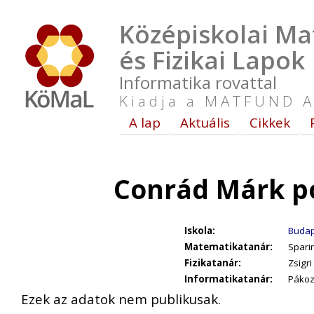
Középiskolai Ma
és Fizikai Lapok
Informatika rovattal
Kiadja a MATFUND A
A lap
Aktuális
Cikkek
Conrád Márk p
Iskola:
Budap
Matematikatanár:
Spari
Fizikatanár:
Zsigri
Informatikatanár:
Pákoz
Ezek az adatok nem publikusak.