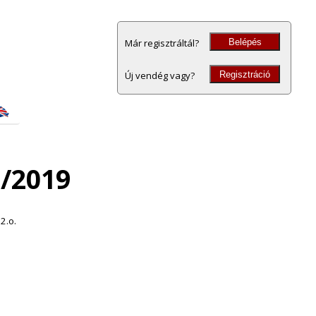
Belépés
Már regisztráltál?
Regisztráció
Új vendég vagy?
8/2019
12.o.