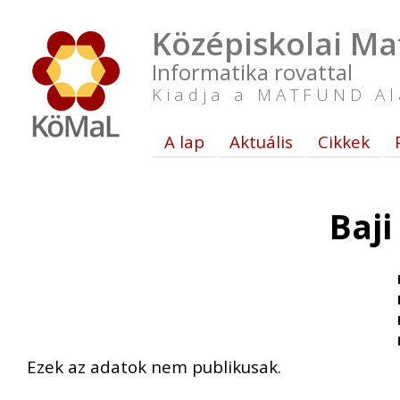
Középiskolai Ma
Informatika rovattal
Kiadja a MATFUND Al
A lap
Aktuális
Cikkek
Baji
Ezek az adatok nem publikusak.