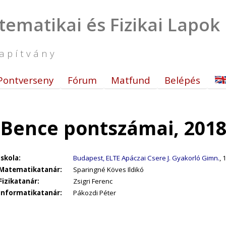
tematikai és Fizikai Lapok
apítvány
Pontverseny
Fórum
Matfund
Belépés
 Bence pontszámai, 201
Iskola:
Budapest, ELTE Apáczai Csere J. Gyakorló Gimn.
, 
Matematikatanár:
Sparingné Köves Ildikó
Fizikatanár:
Zsigri Ferenc
Informatikatanár:
Pákozdi Péter