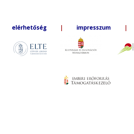
elérhetőség
|
impresszum
| +3