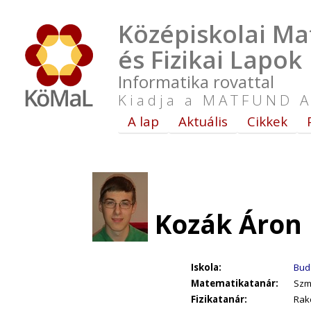
Középiskolai Ma
és Fizikai Lapok
Informatika rovattal
Kiadja a MATFUND A
A lap
Aktuális
Cikkek
Kozák Áron 
Iskola:
Bud
Matematikatanár:
Szm
Fizikatanár:
Rak