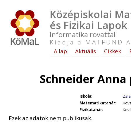
Középiskolai Ma
és Fizikai Lapok
Informatika rovattal
Kiadja a MATFUND A
A lap
Aktuális
Cikkek
Schneider Anna 
Iskola:
Zala
Matematikatanár:
Ková
Fizikatanár:
Ková
Ezek az adatok nem publikusak.