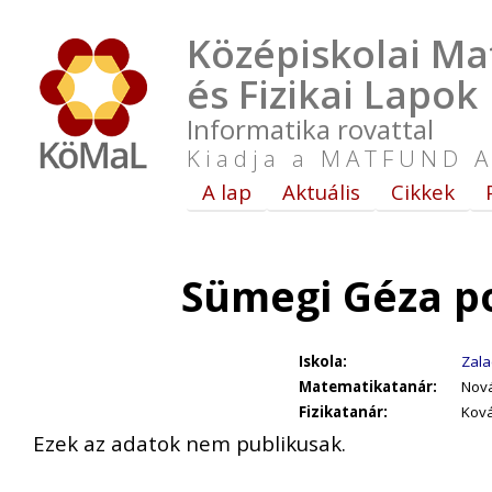
Középiskolai Ma
és Fizikai Lapok
Informatika rovattal
Kiadja a MATFUND A
A lap
Aktuális
Cikkek
Sümegi Géza p
Iskola:
Zala
Matematikatanár:
Nová
Fizikatanár:
Ková
Ezek az adatok nem publikusak.