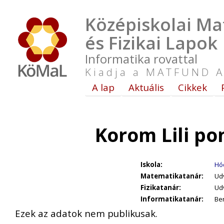
Középiskolai Ma
és Fizikai Lapok
Informatika rovattal
Kiadja a MATFUND A
A lap
Aktuális
Cikkek
Korom Lili po
Iskola:
Hó
Matematikatanár:
Udv
Fizikatanár:
Udv
Informatikatanár:
Ber
Ezek az adatok nem publikusak.