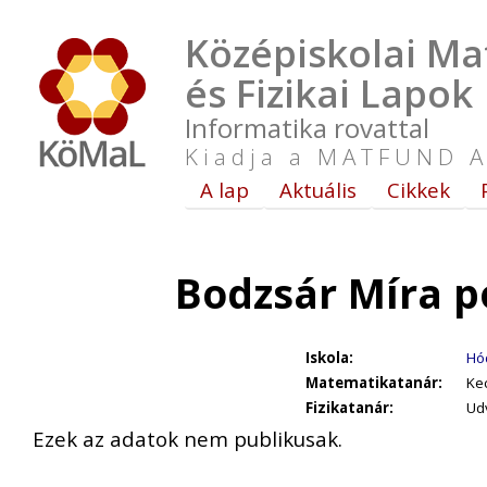
Középiskolai Ma
és Fizikai Lapok
Informatika rovattal
Kiadja a MATFUND A
A lap
Aktuális
Cikkek
Bodzsár Míra p
Iskola:
Hó
Matematikatanár:
Ke
Fizikatanár:
Udv
Ezek az adatok nem publikusak.