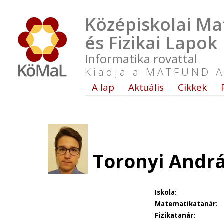
Középiskolai Ma
és Fizikai Lapok
Informatika rovattal
Kiadja a MATFUND A
A lap
Aktuális
Cikkek
Toronyi Andrá
Iskola:
Matematikatanár:
Fizikatanár: