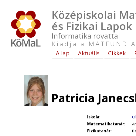
Középiskolai Ma
és Fizikai Lapok
Informatika rovattal
Kiadja a MATFUND A
A lap
Aktuális
Cikkek
Patricia Janec
Iskola:
Ob
Matematikatanár:
An
Fizikatanár:
Ba