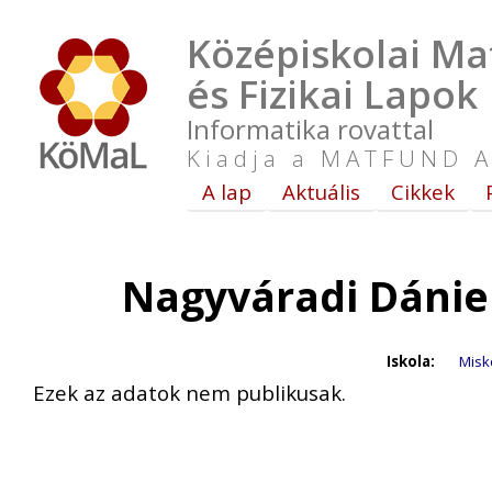
Középiskolai Ma
és Fizikai Lapok
Informatika rovattal
Kiadja a MATFUND A
A lap
Aktuális
Cikkek
Nagyváradi Dánie
Iskola:
Misk
Ezek az adatok nem publikusak.