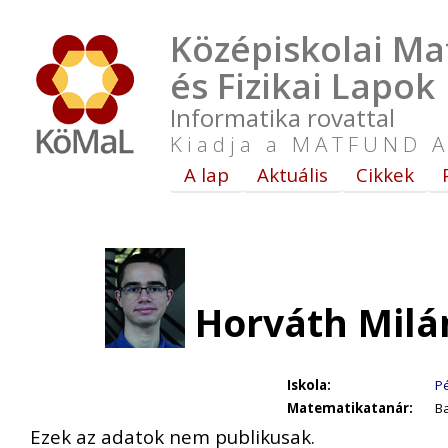
Középiskolai Ma
és Fizikai Lapok
Informatika rovattal
Kiadja a MATFUND A
A lap
Aktuális
Cikkek
Horváth Milá
Iskola:
Pé
Matematikatanár:
Ba
Ezek az adatok nem publikusak.