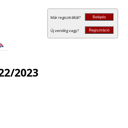
Belépés
Már regisztráltál?
Regisztráció
Új vendég vagy?
22/2023