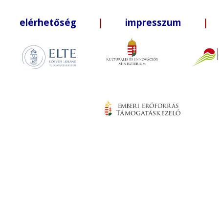
elérhetőség
|
impresszum
| +3