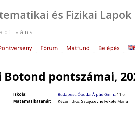
tematikai és Fizikai Lapok
apítvány
Pontverseny
Fórum
Matfund
Belépés
i Botond pontszámai, 20
Iskola:
Budapest, Óbudai Árpád Gimn.
, 11.o.
Matematikatanár:
Kézér Ildikó, Sztojcsevné Fekete Mária